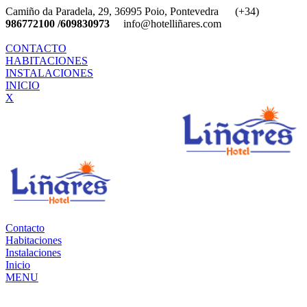
Camiño da Paradela, 29, 36995 Poio, Pontevedra (+34)
986772100 /609830973
info@hotelliñares.com
CONTACTO
HABITACIONES
INSTALACIONES
INICIO
X
Contacto
Habitaciones
Instalaciones
Inicio
MENU